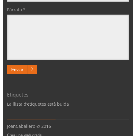
Párrafo *:
Enviar
Etiquetes
La llista dʼetiquetes està buida
JoanCaballero © 2016
Crea una web gratis