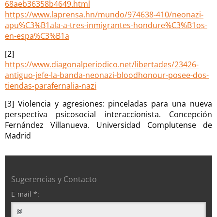
68aeb36358b4649.html
https://www.laprensa.hn/mundo/974638-410/neonazi-
apu%C3%B1ala-a-tres-inmigrantes-hondure%C3%B1os-
en-espa%C3%B1a
[2]
https://www.diagonalperiodico.net/libertades/23426-
antiguo-jefe-la-banda-neonazi-bloodhonour-posee-dos-
tiendas-parafernalia-nazi
[3] Violencia y agresiones: pinceladas para una nueva
perspectiva psicosocial interaccionista. Concepción
Fernández Villanueva. Universidad Complutense de
Madrid
Sugerencias y Contacto
E-mail *: